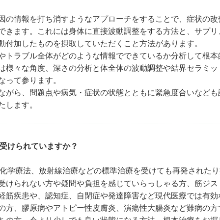
因の情報を打ち消すようなアプローチをすることで、症状の改
できます。これには身体に直接波動調整をする方法と、サプリ
動付加したものを摂取していただくこと方法があります。
やトラブル全体がどのような情報でできているか分析して根本
は様々な角度、深さの分析と体全体の波動調整や結界セラミッ
なって参ります。
ながら、問題点や病気・症状の状態とともに緊急度合いなども
たします。
受けられていますか？
化学療法、放射線治療などの標準治療を受けても再発されたり
受けられない方や疑問や負担を感じていらっしゃる方、筋ジス
経筋疾患や、認知症、自閉症や発達障害など現代医療では有効
の方、膠原病やアトピー性皮膚炎、潰瘍性大腸炎など難病の方
ちの方、今より少しでも良い状態になる方法、根本治療をお探