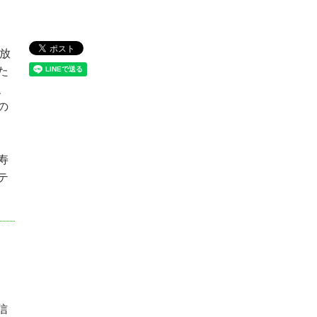
放
た
、
の
寿
テ
）
信