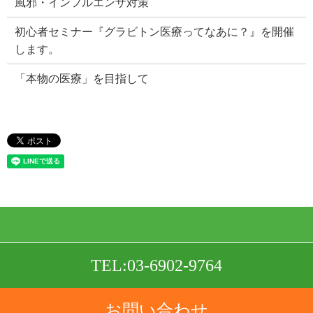
風邪・インフルエンザ対策
初心者セミナー『グラビトン医療ってなあに？』を開催
します。
「本物の医療」を目指して
TEL:03-6902-9764
Copyright © 株式会社ビッグクランチ All Rights Reserved.
【掲載の記事・写真・イラストなどの無断複写・転載を禁
お問い合わせ
じます】